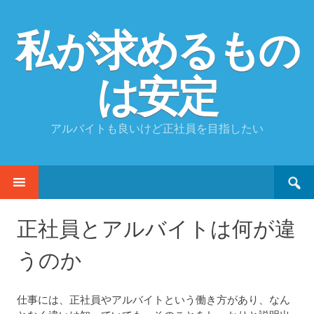
私が求めるもの
は安定
アルバイトも良いけど正社員を目指したい
Search
SKIP
for:
TO
CONTENT
正社員とアルバイトは何が違
うのか
仕事には、正社員やアルバイトという働き方があり、なん